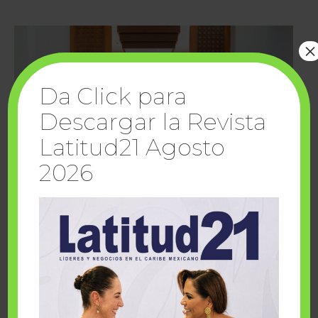
×
Da Click para
Descargar la Revista
Latitud21 Agosto
2026
Cuando la solidaridad inspira; cumplen
sueños Fairmont Mayakoba y Make-A-Wish
México
1 julio, 2026