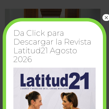
×
Da Click para
Descargar la Revista
Latitud21 Agosto
2026
Cuando la solidaridad inspira; cumplen
sueños Fairmont Mayakoba y Make-A-Wish
México
1 julio, 2026