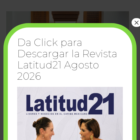
×
Da Click para
Descargar la Revista
Latitud21 Agosto
2026
Cuando la solidaridad inspira; cumplen
sueños Fairmont Mayakoba y Make-A-Wish
México
1 julio, 2026