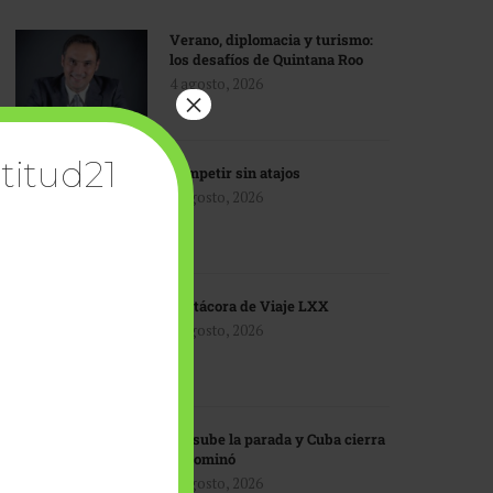
Verano, diplomacia y turismo:
los desafíos de Quintana Roo
4 agosto, 2026
×
titud21
Competir sin atajos
4 agosto, 2026
Bitácora de Viaje LXX
3 agosto, 2026
EU sube la parada y Cuba cierra
el dominó
3 agosto, 2026