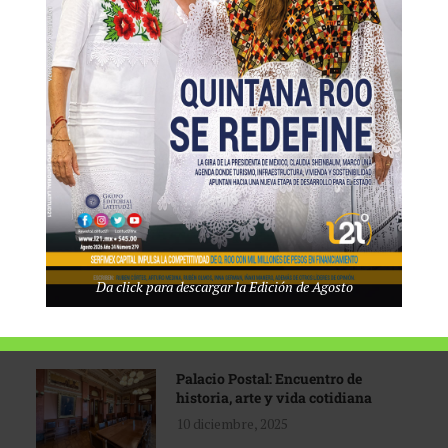
Tecnológico de Monterrey
3 agosto, 2026
Promoción turística con visión
1 abril, 2026
Industria global en
Da click para descargar la Edición de Agosto
reconfiguración
31 marzo, 2026
Palacio Postal: Encuentro de
historia, arte y vida cotidiana
10 diciembre, 2025