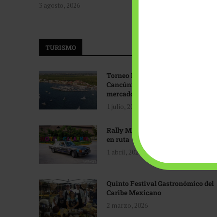
3 agosto, 2026
TURISMO
Torneo Internacional de Pesca
Cancún: Navegando hacia nuevos
mercados
1 julio, 2026
Rally Maya: Herencia automotriz
en ruta
1 abril, 2026
Quinto Festival Gastronómico del
Caribe Mexicano
2 marzo, 2026