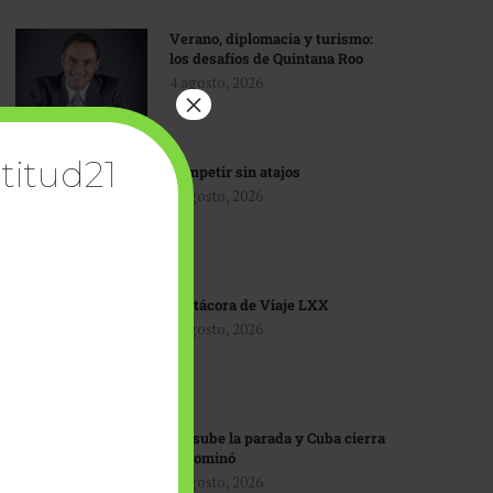
Verano, diplomacia y turismo:
los desafíos de Quintana Roo
4 agosto, 2026
×
titud21
Competir sin atajos
4 agosto, 2026
Bitácora de Viaje LXX
3 agosto, 2026
EU sube la parada y Cuba cierra
el dominó
3 agosto, 2026