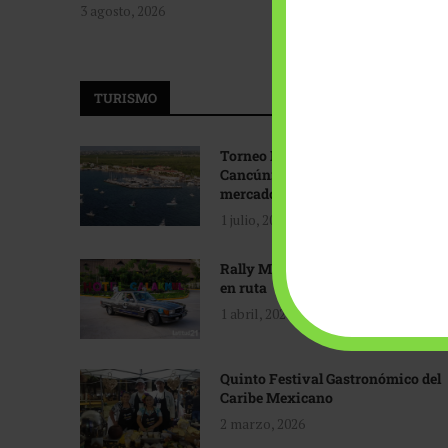
3 agosto, 2026
TURISMO
Torneo Internacional de Pesca
Cancún: Navegando hacia nuevos
mercados
1 julio, 2026
Rally Maya: Herencia automotriz
en ruta
1 abril, 2026
Quinto Festival Gastronómico del
Caribe Mexicano
2 marzo, 2026