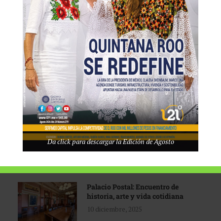
Tecnológico de Monterrey
3 agosto, 2026
Promoción turística con visión
1 abril, 2026
Industria global en
Da click para descargar la Edición de Agosto
reconfiguración
31 marzo, 2026
Palacio Postal: Encuentro de
historia, arte y vida cotidiana
10 diciembre, 2025