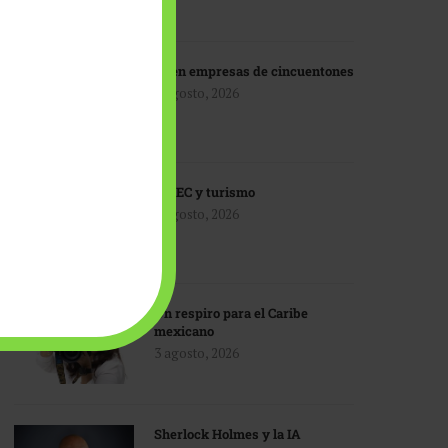
IA en empresas de cincuentones
3 agosto, 2026
TMEC y turismo
3 agosto, 2026
Un respiro para el Caribe
mexicano
3 agosto, 2026
Sherlock Holmes y la IA