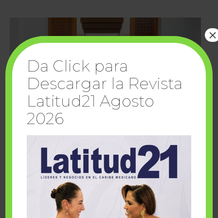
×
Da Click para
Descargar la Revista
Latitud21 Agosto
2026
Cuando la solidaridad inspira; cumplen
sueños Fairmont Mayakoba y Make-A-Wish
México
1 julio, 2026