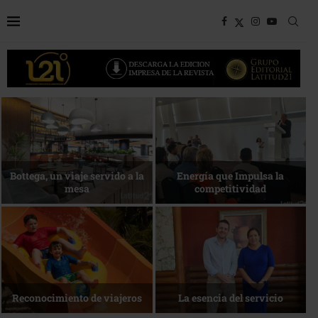
Desarrollo en disputa… ¿Hasta
dónde crecer?
Más allá del descanso
La nueva agenda de Quintana
1 de agosto • Torneo de Golf
Roo
ACOTUR