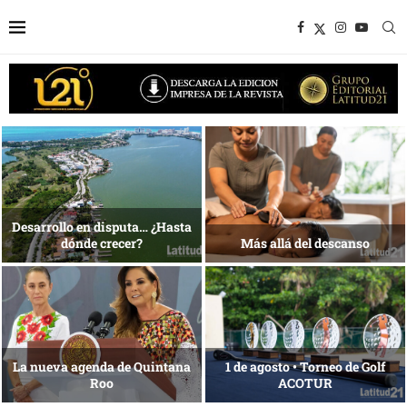
1 al 28 de agosto •
Energía que Impulsa la
Fundación Isleña
competitividad
Reconocimiento de viajeros
La esencia del servicio