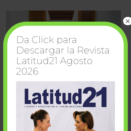
×
Da Click para
Descargar la Revista
Latitud21 Agosto
2026
Cuando la solidaridad inspira; cumplen
sueños Fairmont Mayakoba y Make-A-Wish
México
1 julio, 2026