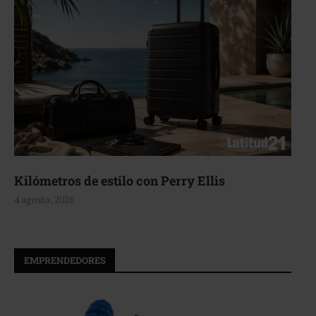
lómetros de estilo con Perry Ellis
Aer
gosto, 2026
4 ag
EMPRENDEDORES