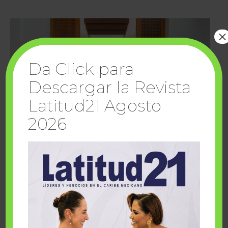
×
Da Click para
Descargar la Revista
Latitud21 Agosto
2026
Cuando la solidaridad inspira; cumplen
sueños Fairmont Mayakoba y Make-A-Wish
México
1 julio, 2026