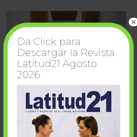
×
Da Click para
Descargar la Revista
Latitud21 Agosto
2026
Cuando la solidaridad inspira; cumplen
sueños Fairmont Mayakoba y Make-A-Wish
México
1 julio, 2026