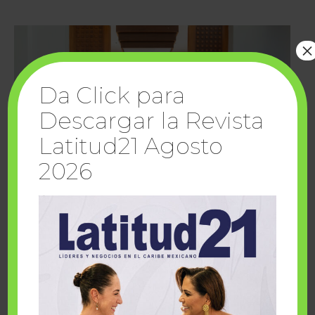
×
Da Click para
Descargar la Revista
Latitud21 Agosto
2026
Cuando la solidaridad inspira; cumplen
sueños Fairmont Mayakoba y Make-A-Wish
México
1 julio, 2026