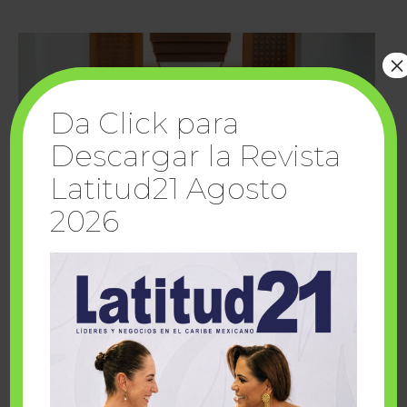
×
Da Click para
Descargar la Revista
Latitud21 Agosto
2026
Cuando la solidaridad inspira; cumplen
sueños Fairmont Mayakoba y Make-A-Wish
México
1 julio, 2026