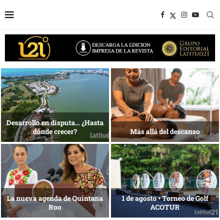
1 al 28 de agosto •
Energía que Impulsa la
Fundación Isleña
competitividad
Reconocimiento de viajeros
La esencia del servicio