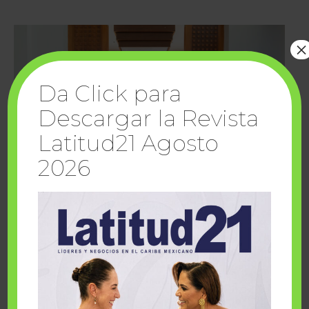
×
Da Click para
Descargar la Revista
Latitud21 Agosto
2026
Cuando la solidaridad inspira; cumplen
sueños Fairmont Mayakoba y Make-A-Wish
México
1 julio, 2026