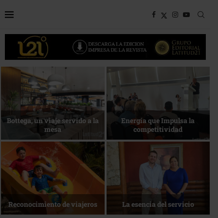
Desarrollo en disputa… ¿Hasta
dónde crecer?
Más allá del descanso
La nueva agenda de Quintana
1 de agosto • Torneo de Golf
Roo
ACOTUR