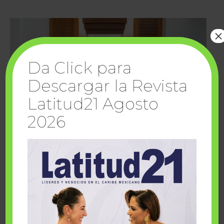
×
Da Click para
Descargar la Revista
Latitud21 Agosto
2026
Cuando la solidaridad inspira; cumplen
sueños Fairmont Mayakoba y Make-A-Wish
México
1 julio, 2026