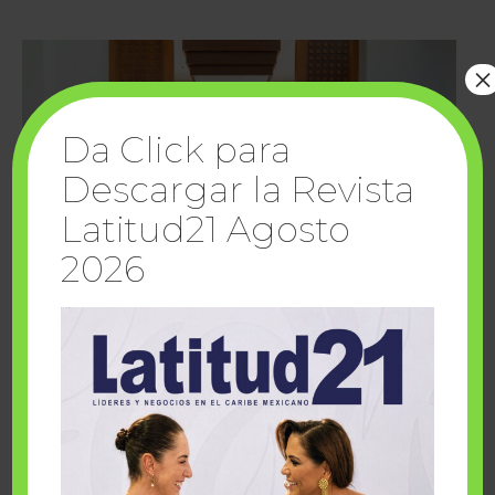
×
Da Click para
Descargar la Revista
Latitud21 Agosto
2026
Cuando la solidaridad inspira; cumplen
sueños Fairmont Mayakoba y Make-A-Wish
México
1 julio, 2026