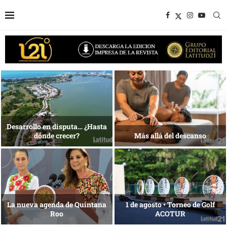
1 al 28 de agosto •
Energía que Impulsa la
Fundación Isleña
competitividad
Reconocimiento de viajeros
La esencia del servicio