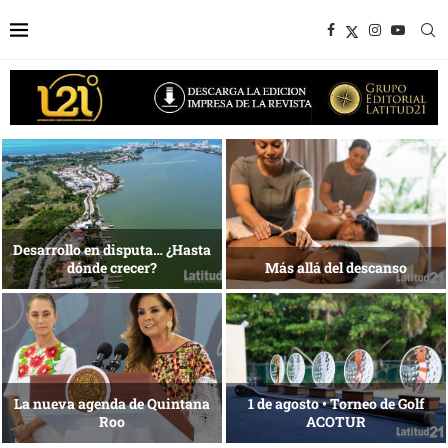
1 al 28 de agosto •
Energía que Impulsa la
Fundación Isleña
competitividad
Reconocimiento de viajeros
La esencia del servicio