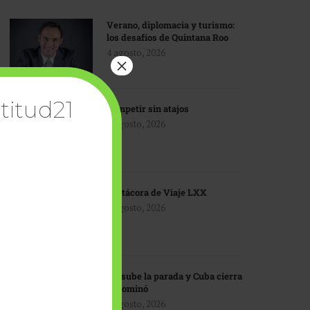
Verano, diplomacia y turismo:
los desafíos de Quintana Roo
4 agosto, 2026
×
titud21
Competir sin atajos
4 agosto, 2026
Bitácora de Viaje LXX
3 agosto, 2026
EU sube la parada y Cuba cierra
el dominó
3 agosto, 2026