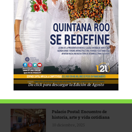
Tecnológico de Monterrey
3 agosto, 2026
Promoción turística con visión
1 abril, 2026
Industria global en
Da click para descargar la Edición de Agosto
reconfiguración
31 marzo, 2026
Palacio Postal: Encuentro de
historia, arte y vida cotidiana
10 diciembre, 2025