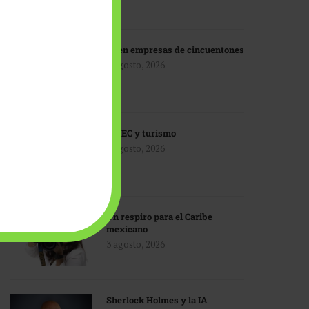
IA en empresas de cincuentones
3 agosto, 2026
TMEC y turismo
3 agosto, 2026
Un respiro para el Caribe
mexicano
3 agosto, 2026
Sherlock Holmes y la IA