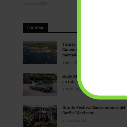
3 agosto, 2026
TURISMO
Torneo Internacional de Pesca
Cancún: Navegando hacia nuevos
mercados
1 julio, 2026
Rally Maya: Herencia automotriz
en ruta
1 abril, 2026
Quinto Festival Gastronómico del
Caribe Mexicano
2 marzo, 2026