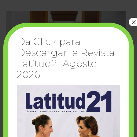
×
Da Click para
Descargar la Revista
Latitud21 Agosto
2026
Cuando la solidaridad inspira; cumplen
sueños Fairmont Mayakoba y Make-A-Wish
México
1 julio, 2026