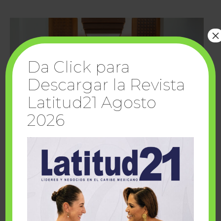
×
Da Click para
Descargar la Revista
Latitud21 Agosto
2026
Cuando la solidaridad inspira; cumplen
sueños Fairmont Mayakoba y Make-A-Wish
México
1 julio, 2026