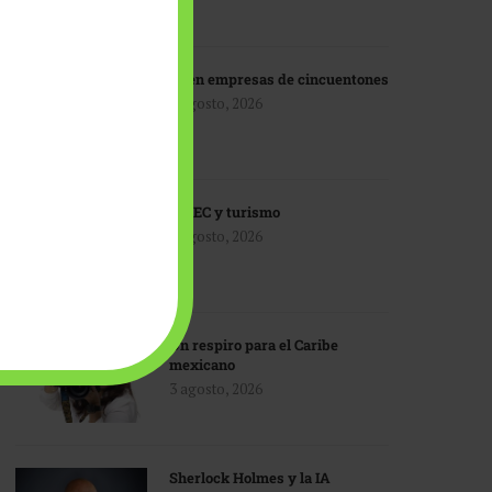
IA en empresas de cincuentones
3 agosto, 2026
TMEC y turismo
3 agosto, 2026
Un respiro para el Caribe
mexicano
3 agosto, 2026
Sherlock Holmes y la IA