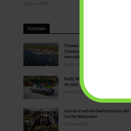
3 agosto, 2026
TURISMO
Torneo Internacional de Pesca
Cancún: Navegando hacia nuevos
mercados
1 julio, 2026
Rally Maya: Herencia automotriz
en ruta
1 abril, 2026
Quinto Festival Gastronómico del
Caribe Mexicano
2 marzo, 2026