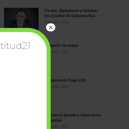
Verano, diplomacia y turismo:
los desafíos de Quintana Roo
4 agosto, 2026
×
titud21
Competir sin atajos
4 agosto, 2026
Bitácora de Viaje LXX
3 agosto, 2026
EU sube la parada y Cuba cierra
el dominó
3 agosto, 2026