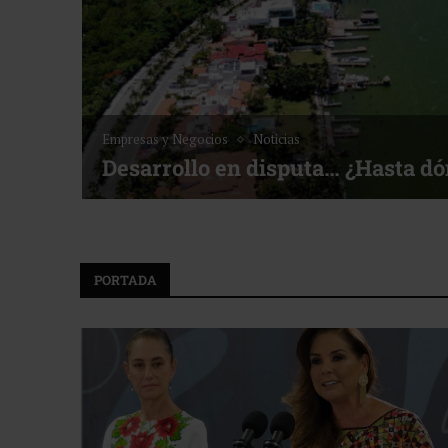
gocios
Noticias
lo en disputa… ¿Hasta dónde crecer?
PORTADA