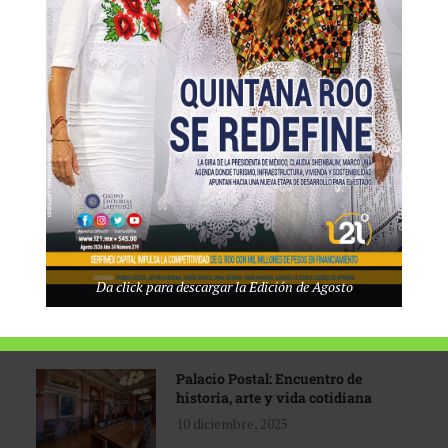
Tecnológico de Monterrey
3 agosto, 2026
Promoción turística con visión
1 abril, 2026
Industria global en
Da click para descargar la Edición de Agosto
reconfiguración
31 marzo, 2026
Palacio Postal: Encuentro de
historia, arte y vida cotidiana
10 diciembre, 2025