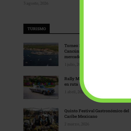
3 agosto, 2026
TURISMO
Torneo Internacional de Pesca
Cancún: Navegando hacia nuevos
mercados
1 julio, 2026
Rally Maya: Herencia automotriz
en ruta
1 abril, 2026
Quinto Festival Gastronómico del
Caribe Mexicano
2 marzo, 2026