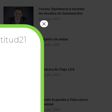
Verano, diplomacia y turismo:
los desafíos de Quintana Roo
4 agosto, 2026
×
titud21
Competir sin atajos
4 agosto, 2026
Bitácora de Viaje LXX
3 agosto, 2026
EU sube la parada y Cuba cierra
el dominó
3 agosto, 2026