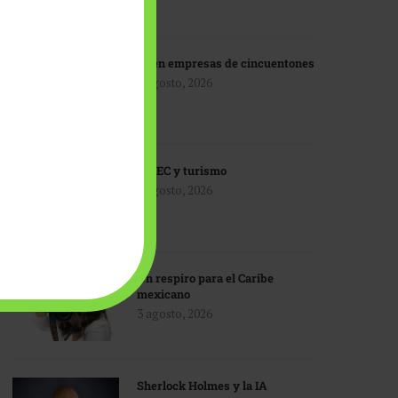
IA en empresas de cincuentones
3 agosto, 2026
TMEC y turismo
3 agosto, 2026
Un respiro para el Caribe
mexicano
3 agosto, 2026
Sherlock Holmes y la IA