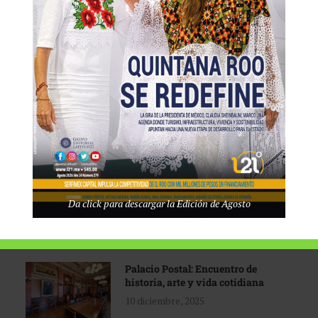
Tecnológico de Monterrey
3 agosto, 2026
Promoción turística con visión
1 abril, 2026
Industria global en
Da click para descargar la Edición de Agosto
reconfiguración
31 marzo, 2026
Palacio Postal: Encuentro de
historia, arte y vida cotidiana
10 diciembre, 2025