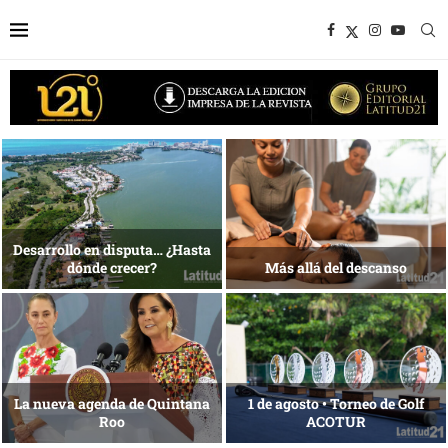
1 al 28 de agosto •
Energía que Impulsa la
Fundación Isleña
competitividad
Reconocimiento de viajeros
La esencia del servicio