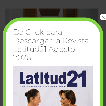
×
Da Click para
Descargar la Revista
Latitud21 Agosto
2026
Cuando la solidaridad inspira; cumplen
sueños Fairmont Mayakoba y Make-A-Wish
México
1 julio, 2026