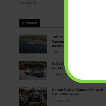
3 agosto, 2026
TURISMO
Torneo Internacional de Pesca
Cancún: Navegando hacia nuevos
mercados
1 julio, 2026
Rally Maya: Herencia automotriz
en ruta
1 abril, 2026
Quinto Festival Gastronómico del
Caribe Mexicano
2 marzo, 2026