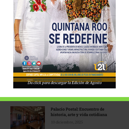
Tecnológico de Monterrey
3 agosto, 2026
Promoción turística con visión
1 abril, 2026
Industria global en
Da click para descargar la Edición de Agosto
reconfiguración
31 marzo, 2026
Palacio Postal: Encuentro de
historia, arte y vida cotidiana
10 diciembre, 2025