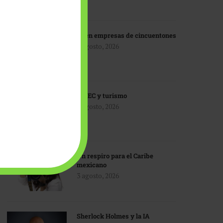
IA en empresas de cincuentones
3 agosto, 2026
TMEC y turismo
3 agosto, 2026
Un respiro para el Caribe
mexicano
3 agosto, 2026
Sherlock Holmes y la IA