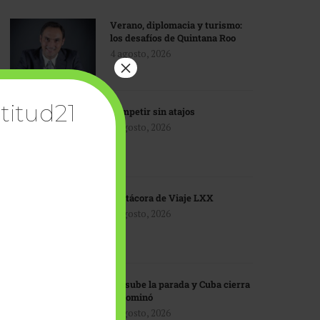
Verano, diplomacia y turismo:
los desafíos de Quintana Roo
4 agosto, 2026
×
titud21
Competir sin atajos
4 agosto, 2026
Bitácora de Viaje LXX
3 agosto, 2026
EU sube la parada y Cuba cierra
el dominó
3 agosto, 2026