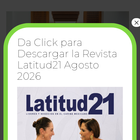
×
Da Click para
Descargar la Revista
Latitud21 Agosto
2026
Cuando la solidaridad inspira; cumplen
sueños Fairmont Mayakoba y Make-A-Wish
México
1 julio, 2026