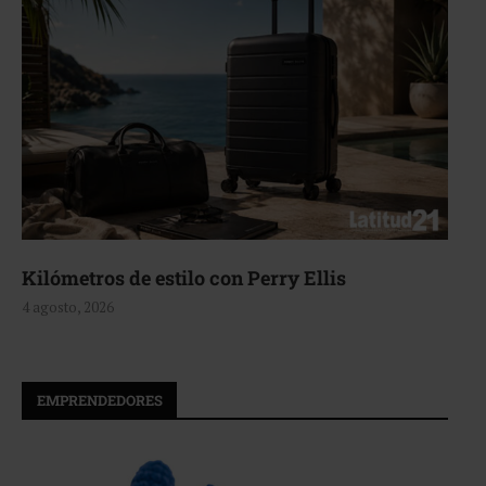
s de estilo con Perry Ellis
Aerie, te
26
4 agosto, 20
EMPRENDEDORES