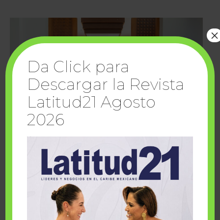
×
Da Click para
Descargar la Revista
Latitud21 Agosto
2026
Cuando la solidaridad inspira; cumplen
sueños Fairmont Mayakoba y Make-A-Wish
México
1 julio, 2026