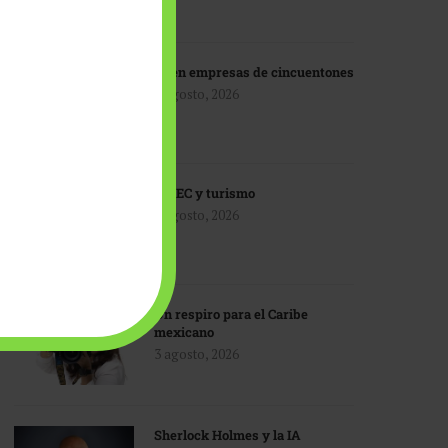
IA en empresas de cincuentones
3 agosto, 2026
TMEC y turismo
3 agosto, 2026
Un respiro para el Caribe
mexicano
3 agosto, 2026
Sherlock Holmes y la IA