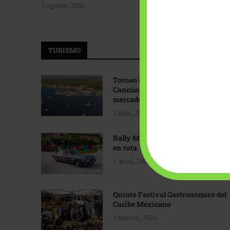
3 agosto, 2026
TURISMO
Torneo Internacional de Pesca
Cancún: Navegando hacia nuevos
mercados
1 julio, 2026
Rally Maya: Herencia automotriz
en ruta
1 abril, 2026
Quinto Festival Gastronómico del
Caribe Mexicano
2 marzo, 2026