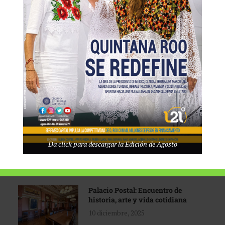
Tecnológico de Monterrey
3 agosto, 2026
Promoción turística con visión
1 abril, 2026
Industria global en
Da click para descargar la Edición de Agosto
reconfiguración
31 marzo, 2026
Palacio Postal: Encuentro de
historia, arte y vida cotidiana
10 diciembre, 2025