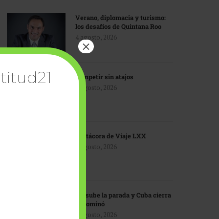
Verano, diplomacia y turismo:
los desafíos de Quintana Roo
4 agosto, 2026
×
titud21
Competir sin atajos
4 agosto, 2026
Bitácora de Viaje LXX
3 agosto, 2026
EU sube la parada y Cuba cierra
el dominó
3 agosto, 2026