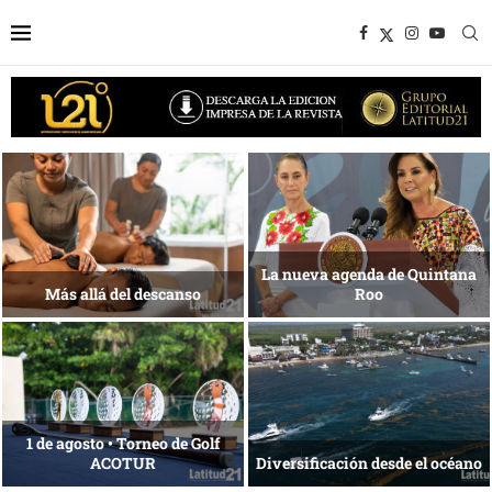
Energía que Impulsa la
competitividad
Reconocimiento de viajeros
Desarrollo en disputa… ¿Hasta
La esencia del servicio
dónde crecer?