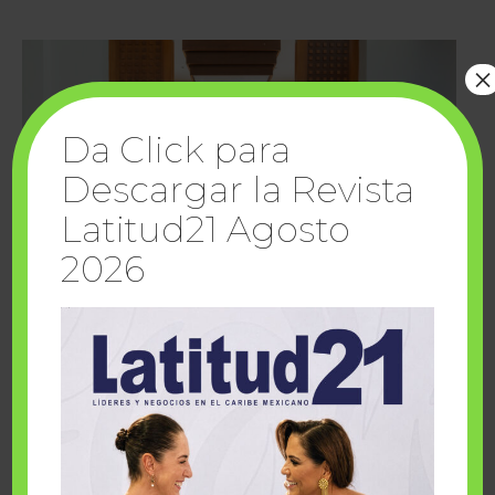
×
Da Click para
Descargar la Revista
Latitud21 Agosto
2026
Cuando la solidaridad inspira; cumplen
sueños Fairmont Mayakoba y Make-A-Wish
México
1 julio, 2026