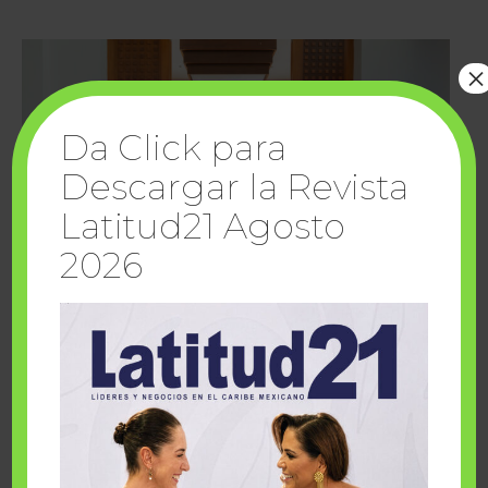
×
Da Click para
Descargar la Revista
Latitud21 Agosto
2026
Cuando la solidaridad inspira; cumplen
sueños Fairmont Mayakoba y Make-A-Wish
México
1 julio, 2026