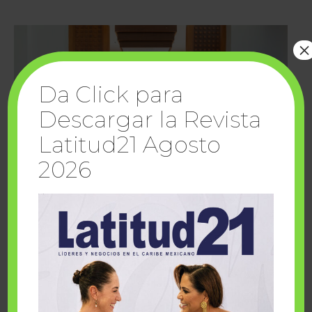
×
Da Click para
Descargar la Revista
Latitud21 Agosto
2026
Cuando la solidaridad inspira; cumplen
sueños Fairmont Mayakoba y Make-A-Wish
México
1 julio, 2026