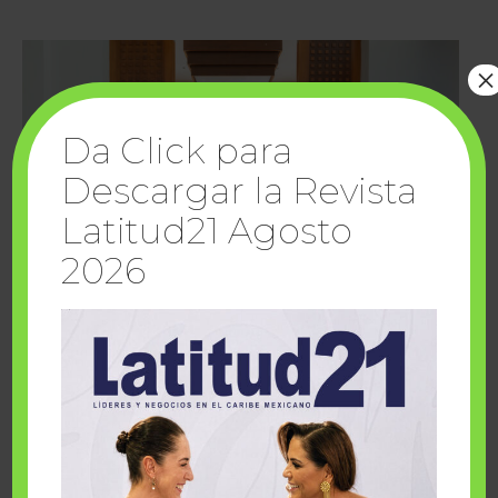
×
Da Click para
Descargar la Revista
Latitud21 Agosto
2026
Cuando la solidaridad inspira; cumplen
sueños Fairmont Mayakoba y Make-A-Wish
México
1 julio, 2026