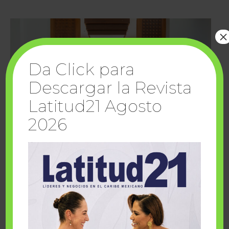
×
Da Click para
Descargar la Revista
Latitud21 Agosto
2026
Cuando la solidaridad inspira; cumplen
sueños Fairmont Mayakoba y Make-A-Wish
México
1 julio, 2026