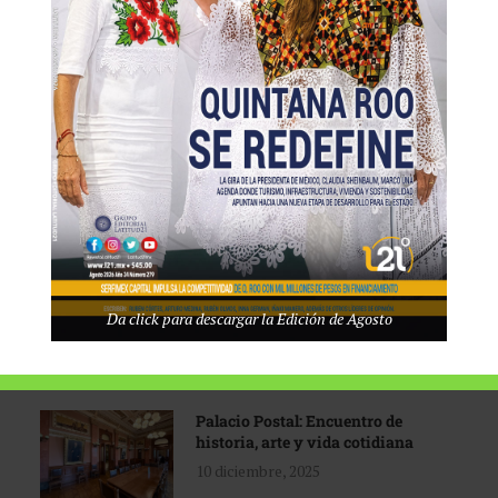
Tecnológico de Monterrey
3 agosto, 2026
Promoción turística con visión
1 abril, 2026
Industria global en
Da click para descargar la Edición de Agosto
reconfiguración
31 marzo, 2026
Palacio Postal: Encuentro de
historia, arte y vida cotidiana
10 diciembre, 2025