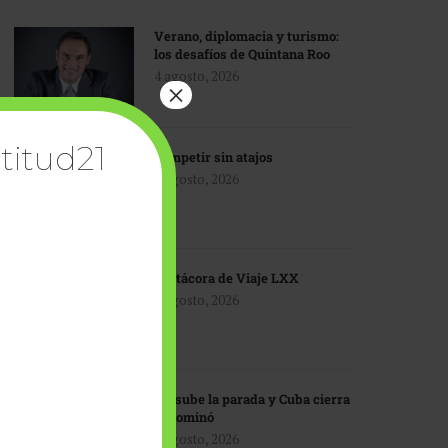
Verano, diplomacia y turismo:
los desafíos de Quintana Roo
4 agosto, 2026
×
titud21
Competir sin atajos
4 agosto, 2026
Bitácora de Viaje LXX
3 agosto, 2026
EU sube la parada y Cuba cierra
el dominó
3 agosto, 2026