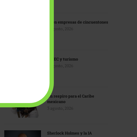
IA en empresas de cincuentones
3 agosto, 2026
TMEC y turismo
3 agosto, 2026
Un respiro para el Caribe
mexicano
3 agosto, 2026
Sherlock Holmes y la IA