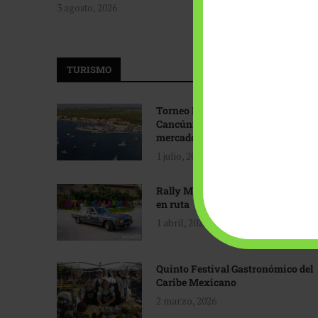
3 agosto, 2026
TURISMO
Torneo Internacional de Pesca
Cancún: Navegando hacia nuevos
mercados
1 julio, 2026
Rally Maya: Herencia automotriz
en ruta
1 abril, 2026
Quinto Festival Gastronómico del
Caribe Mexicano
2 marzo, 2026