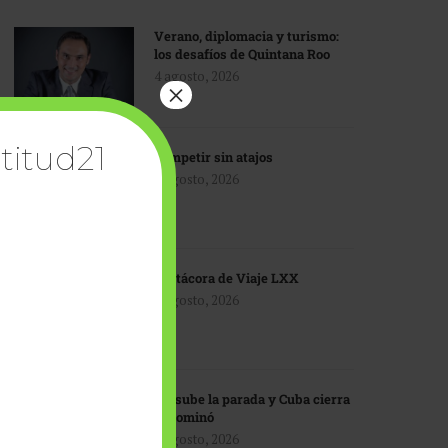
Verano, diplomacia y turismo:
los desafíos de Quintana Roo
4 agosto, 2026
×
titud21
Competir sin atajos
4 agosto, 2026
Bitácora de Viaje LXX
3 agosto, 2026
EU sube la parada y Cuba cierra
el dominó
3 agosto, 2026