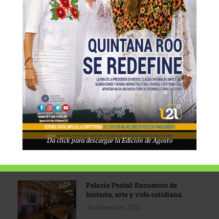
Tecnológico de Monterrey
3 agosto, 2026
Promoción turística con visión
1 abril, 2026
Industria global en
Da click para descargar la Edición de Agosto
reconfiguración
31 marzo, 2026
Palacio Postal: Encuentro de
historia, arte y vida cotidiana
10 diciembre, 2025