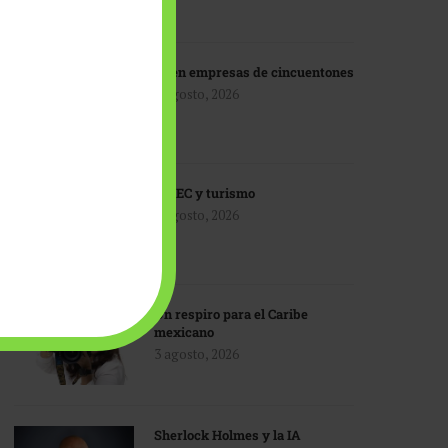
IA en empresas de cincuentones
3 agosto, 2026
TMEC y turismo
3 agosto, 2026
Un respiro para el Caribe
mexicano
3 agosto, 2026
Sherlock Holmes y la IA