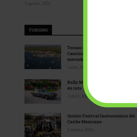
3 agosto, 2026
TURISMO
Torneo Internacional de Pesca
Cancún: Navegando hacia nuevos
mercados
1 julio, 2026
Rally Maya: Herencia automotriz
en ruta
1 abril, 2026
Quinto Festival Gastronómico del
Caribe Mexicano
2 marzo, 2026