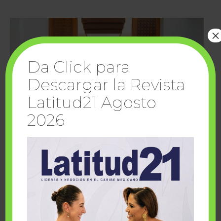
×
Da Click para
Descargar la Revista
Latitud21 Agosto
2026
Cuando la solidaridad inspira; cumplen
sueños Fairmont Mayakoba y Make-A-Wish
México
1 julio, 2026