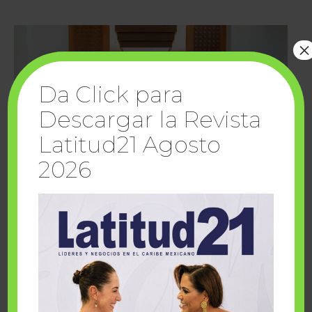
×
Da Click para
Descargar la Revista
Latitud21 Agosto
2026
Cuando la solidaridad inspira; cumplen
sueños Fairmont Mayakoba y Make-A-Wish
México
1 julio, 2026