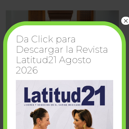
×
Da Click para
Descargar la Revista
Latitud21 Agosto
2026
Cuando la solidaridad inspira; cumplen
sueños Fairmont Mayakoba y Make-A-Wish
México
1 julio, 2026