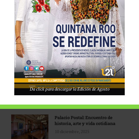
Tecnológico de Monterrey
3 agosto, 2026
Promoción turística con visión
1 abril, 2026
Industria global en
Da click para descargar la Edición de Agosto
reconfiguración
31 marzo, 2026
Palacio Postal: Encuentro de
historia, arte y vida cotidiana
10 diciembre, 2025