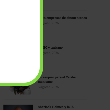
IA en empresas de cincuentones
3 agosto, 2026
TMEC y turismo
3 agosto, 2026
Un respiro para el Caribe
mexicano
3 agosto, 2026
Sherlock Holmes y la IA