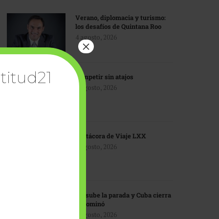
Verano, diplomacia y turismo:
los desafíos de Quintana Roo
4 agosto, 2026
×
titud21
Competir sin atajos
4 agosto, 2026
Bitácora de Viaje LXX
3 agosto, 2026
EU sube la parada y Cuba cierra
el dominó
3 agosto, 2026