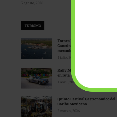
3 agosto, 2026
TURISMO
Torneo Internacional de Pesca
Cancún: Navegando hacia nuevos
mercados
1 julio, 2026
Rally Maya: Herencia automotriz
en ruta
1 abril, 2026
Quinto Festival Gastronómico del
Caribe Mexicano
2 marzo, 2026