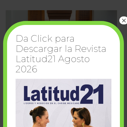
×
Da Click para
Descargar la Revista
Latitud21 Agosto
2026
Cuando la solidaridad inspira; cumplen
sueños Fairmont Mayakoba y Make-A-Wish
México
1 julio, 2026