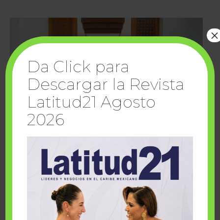
×
Da Click para
Descargar la Revista
Latitud21 Agosto
2026
Cuando la solidaridad inspira; cumplen
sueños Fairmont Mayakoba y Make-A-Wish
México
1 julio, 2026