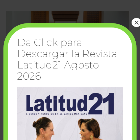
×
Da Click para
Descargar la Revista
Latitud21 Agosto
2026
Cuando la solidaridad inspira; cumplen
sueños Fairmont Mayakoba y Make-A-Wish
México
1 julio, 2026