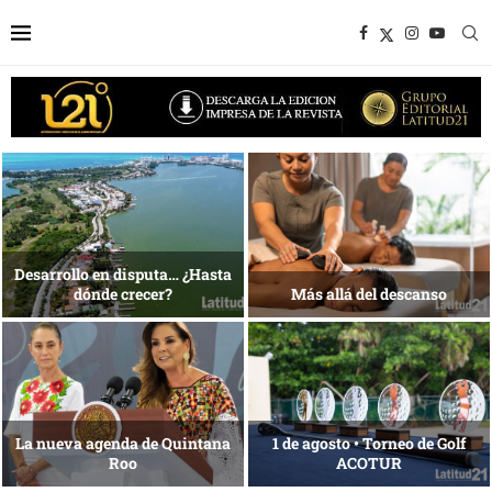
1 al 28 de agosto •
Energía que Impulsa la
Fundación Isleña
competitividad
Reconocimiento de viajeros
La esencia del servicio