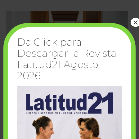
×
Da Click para
Descargar la Revista
Latitud21 Agosto
2026
Cuando la solidaridad inspira; cumplen
sueños Fairmont Mayakoba y Make-A-Wish
México
1 julio, 2026