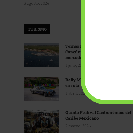
3 agosto, 2026
TURISMO
Torneo Internacional de Pesca
Cancún: Navegando hacia nuevos
mercados
1 julio, 2026
Rally Maya: Herencia automotriz
en ruta
1 abril, 2026
Quinto Festival Gastronómico del
Caribe Mexicano
2 marzo, 2026