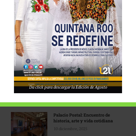
Tecnológico de Monterrey
3 agosto, 2026
Promoción turística con visión
1 abril, 2026
Industria global en
Da click para descargar la Edición de Agosto
reconfiguración
31 marzo, 2026
Palacio Postal: Encuentro de
historia, arte y vida cotidiana
10 diciembre, 2025