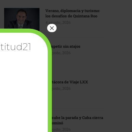
Verano, diplomacia y turismo:
los desafíos de Quintana Roo
4 agosto, 2026
×
titud21
Competir sin atajos
4 agosto, 2026
Bitácora de Viaje LXX
3 agosto, 2026
EU sube la parada y Cuba cierra
el dominó
3 agosto, 2026