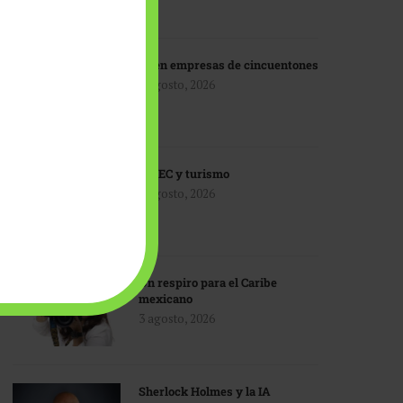
IA en empresas de cincuentones
3 agosto, 2026
TMEC y turismo
3 agosto, 2026
Un respiro para el Caribe
mexicano
3 agosto, 2026
Sherlock Holmes y la IA