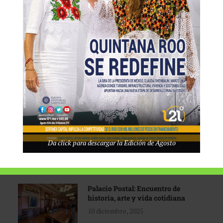
Tecnológico de Monterrey
3 agosto, 2026
Promoción turística con visión
1 abril, 2026
Industria global en
Da click para descargar la Edición de Agosto
reconfiguración
31 marzo, 2026
Palacio Postal: Encuentro de
historia, arte y vida cotidiana
10 diciembre, 2025