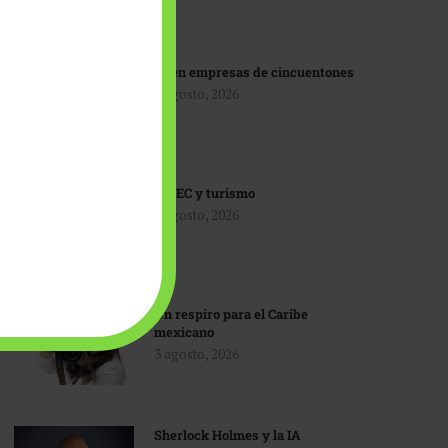
IA en empresas de cincuentones
3 agosto, 2026
TMEC y turismo
3 agosto, 2026
Un respiro para el Caribe
mexicano
3 agosto, 2026
Sherlock Holmes y la IA