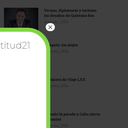
Verano, diplomacia y turismo:
los desafíos de Quintana Roo
4 agosto, 2026
×
titud21
Competir sin atajos
4 agosto, 2026
Bitácora de Viaje LXX
3 agosto, 2026
EU sube la parada y Cuba cierra
el dominó
3 agosto, 2026