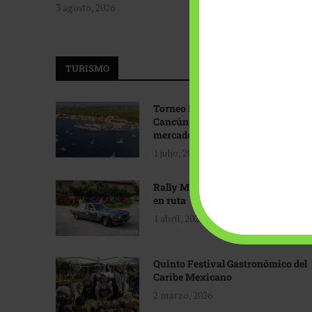
3 agosto, 2026
TURISMO
Torneo Internacional de Pesca
Cancún: Navegando hacia nuevos
mercados
1 julio, 2026
Rally Maya: Herencia automotriz
en ruta
1 abril, 2026
Quinto Festival Gastronómico del
Caribe Mexicano
2 marzo, 2026