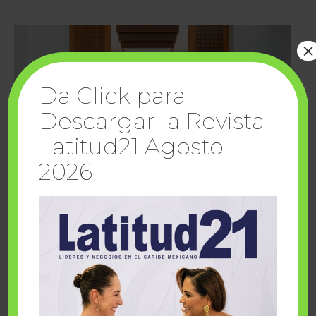
×
Da Click para
Descargar la Revista
Latitud21 Agosto
2026
Cuando la solidaridad inspira; cumplen
sueños Fairmont Mayakoba y Make-A-Wish
México
1 julio, 2026