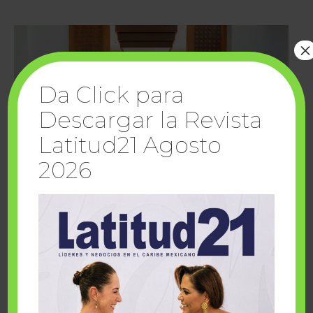
×
Da Click para
Descargar la Revista
Latitud21 Agosto
2026
Cuando la solidaridad inspira; cumplen
sueños Fairmont Mayakoba y Make-A-Wish
México
1 julio, 2026